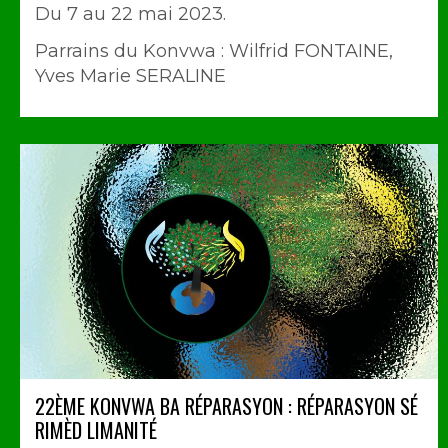
Du 7 au 22 mai 2023.
Parrains du Konvwa : Wilfrid FONTAINE,
Yves Marie SERALINE
22ÈME KONVWA BA RÉPARASYON : RÉPARASYON SÉ
RIMÈD LIMANITÉ