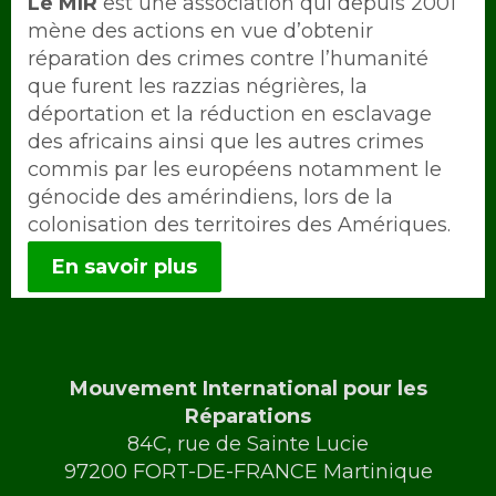
Intro
Le MIR
est une association qui depuis 2001
mène des actions en vue d’obtenir
réparation des crimes contre l’humanité
que furent les razzias négrières, la
déportation et la réduction en esclavage
des africains ainsi que les autres crimes
commis par les européens notamment le
génocide des amérindiens, lors de la
colonisation des territoires des Amériques.
En savoir plus
Mouvement International pour les
Réparations
84C, rue de Sainte Lucie
97200 FORT-DE-FRANCE Martinique