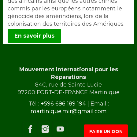
des africains ainsi que les autres crimes
commis par les européens notamment le
génocide des amérindiens, lors de la
colonisation des territoires des Amériques.
En savoir plus
Mouvement International pour les
Réparations
84C, rue de Sainte Lucie
97200 FORT-DE-FRANCE Martinique
Tél :
+596 696 189 194
| Email :
martinique.mir@gmail.com
FAIRE UN DON