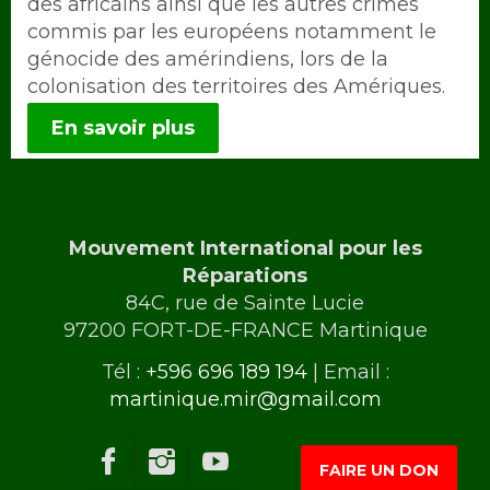
des africains ainsi que les autres crimes
commis par les européens notamment le
génocide des amérindiens, lors de la
colonisation des territoires des Amériques.
En savoir plus
Mouvement International pour les
Réparations
84C, rue de Sainte Lucie
97200 FORT-DE-FRANCE Martinique
Tél :
+596 696 189 194
| Email :
martinique.mir@gmail.com
FAIRE UN DON